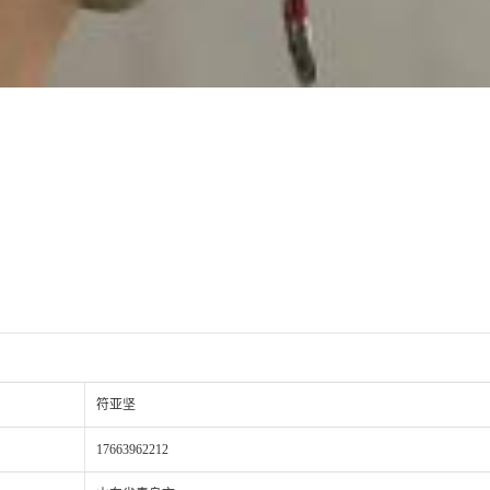
符亚坚
17663962212