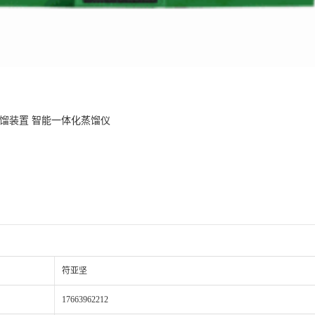
馏装置 智能一体化蒸馏仪
符亚坚
17663962212