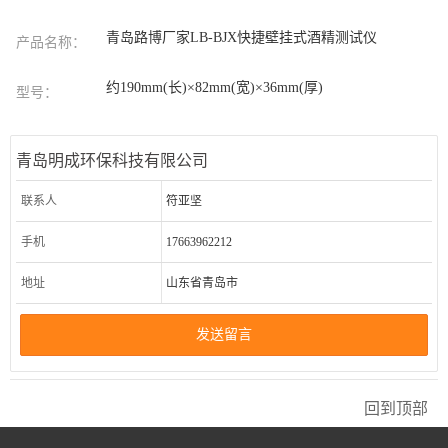
青岛路博厂家LB-BJX快捷壁挂式酒精测试仪
产品名称：
约190mm(长)×82mm(宽)×36mm(厚)
型号：
青岛明成环保科技有限公司
联系人
符亚坚
手机
17663962212
地址
山东省青岛市
发送留言
回到顶部